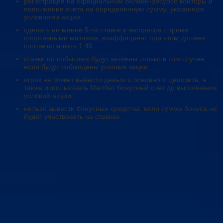
регистрация на официальном онлайн-ресурсе конторы и
пополнение счета на определенную сумму, указанную
условиями акции;
сделать не менее 5-ти ставок в экспрессе с тремя
спортивными матчами, коэффициент при этом должен
соответствовать 1.40;
ставки по событиям будут активны только в том случае,
если будут соблюдены условия акции;
игрок не может вывести деньги с основного депозита, а
также использовать Мелбет бонусный счет до выполнения
условий акции;
нельзя вывести бонусные средства, если сумма бонуса не
будет участвовать на ставках.