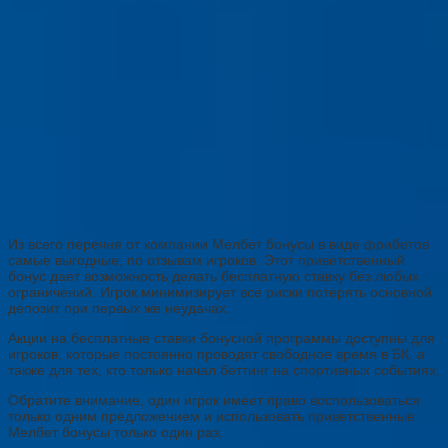
Из всего перечня от компании Мелбет бонусы в виде фрибетов
самые выгодные, по отзывам игроков. Этот приветственный
бонус дает возможность делать бесплатную ставку без любых
ограничений. Игрок минимизирует все риски потерять основной
депозит при первых же неудачах.
Акции на бесплатные ставки бонусной программы доступны для
игроков, которые постоянно проводят свободное время в БК, а
также для тех, кто только начал беттинг на спортивных событиях.
Обратите внимание, один игрок имеет право воспользоваться
только одним предложением и использовать приветственные
Мелбет бонусы только один раз.