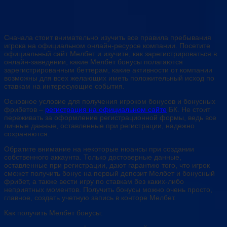
Сначала стоит внимательно изучить все правила пребывания
игрока на официальном онлайн-ресурсе компании. Посетите
официальный сайт Мелбет и изучите, как зарегистрироваться в
онлайн-заведении, какие Мелбет бонусы полагаются
зарегистрированным беттерам, какие активности от компании
возможны для всех желающих иметь положительный исход по
ставкам на интересующие события.
Основное условие для получения игроком бонусов и бонусных
фрибетов –
регистрация на официальном сайте
БК. Не стоит
переживать за оформление регистрационной формы, ведь все
личные данные, оставленные при регистрации, надежно
сохраняются.
Обратите внимание на некоторые нюансы при создании
собственного аккаунта. Только достоверные данные,
оставленные при регистрации, дают гарантию того, что игрок
сможет получить бонус на первый депозит Мелбет и бонусный
фрибет, а также вести игру по ставкам без каких-либо
неприятных моментов. Получить бонусы можно очень просто,
главное, создать учетную запись в конторе Мелбет.
Как получить Мелбет бонусы: