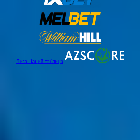
Лига Наций таблица