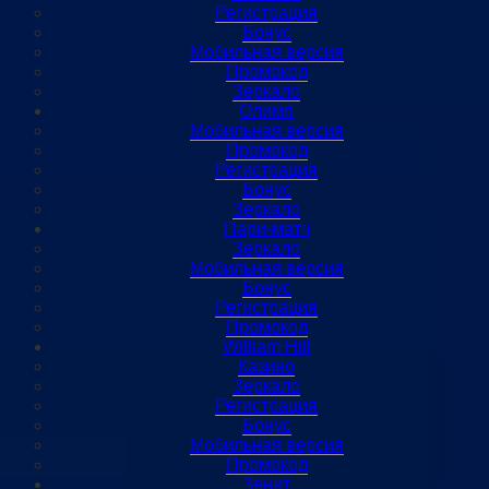
Регистрация
Бонус
Мобильная версия
Промокод
Зеркало
Олимп
Мобильная версия
Промокод
Регистрация
Бонус
Зеркало
Пари-матч
Зеркало
Мобильная версия
Бонус
Регистрация
Промокод
William Hill
Казино
Зеркало
Регистрация
Бонус
Мобильная версия
Промокод
Зенит