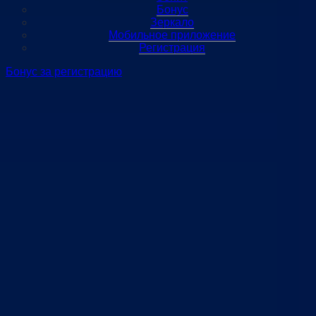
Бонус
Зеркало
Мобильное приложение
Регистрация
Бонус за регистрацию