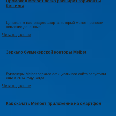
Промокод Мелбет легко расширит горизонты
беттинга
Ценителям настоящего азарта, который может принести
неплохие денежные...
Читать дальше
Зеркало букмекерской конторы Melbet
Букмекеры Melbet зеркало официального сайта запустили
еще в 2014 году, когда...
Читать дальше
Как скачать Мелбет приложение на смартфон