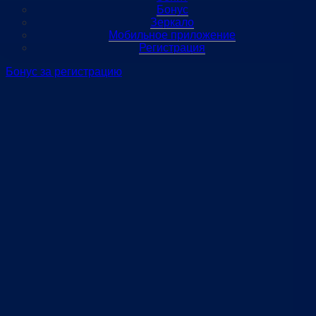
Бонус
Зеркало
Мобильное приложение
Регистрация
Бонус за регистрацию