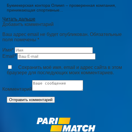
Букмекерская контора Олимп – проверенная компания,
принимающая спортивные...
Читать дальше
Добавить комментарий
Ваш адрес email не будет опубликован.
Обязательные
поля помечены
*
Имя
*
Email
*
Сохранить моё имя, email и адрес сайта в этом
браузере для последующих моих комментариев.
Комментарий