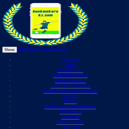
Перейти к содержанию
Меню
bookmakers-kz.com
Главная
1xbet
1xBet Бонус
1xBet Промокод
1xBet Зеркало
1xBet Регистрация
1xBet Мобильная версия
Мелбет
Бонус
Мобильное приложение
Промокод
Зеркало
Регистрация
Гол+Пас