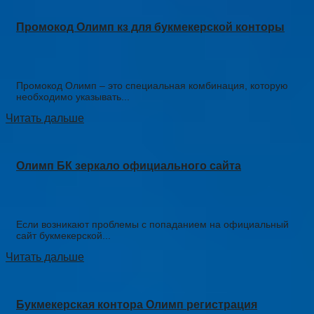
Промокод Олимп кз для букмекерской конторы
Промокод Олимп – это специальная комбинация, которую
необходимо указывать...
Читать дальше
Олимп БК зеркало официального сайта
Если возникают проблемы с попаданием на официальный
сайт букмекерской...
Читать дальше
Букмекерская контора Олимп регистрация