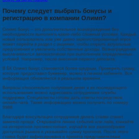
Почему следует выбрать бонусы и
регистрацию в компании Олимп?
Олимп бонус – это дополнительное вознаграждение без
необходимости выполнять какие-либо сложные условия. Каждый
новый пользователь или уже давно зарегистрированный игрок
может перейти в раздел с акциями, чтобы открыть актуальные
предложения и увеличить собственные доходы. Вознаграждения
выплачиваются автоматически при выполнении определенных
условий. Например, после внесения первого депозита.
В БК Олимп бонус становится более щедрым. Проверить сумму,
которую предоставил букмекер, можно в личном кабинете. Вся
информация обновляется в реальном времени.
Вопросы относительно получения денег и их последующего
использования можно адресовать сотрудникам службы
поддержки. Специалисты готовы дать ответы посредством
онлайн-чата. Также информацию можно получить по номеру
9988.
Благодаря консультации сотрудников делать ставки станет
заметно проще. Открывайте линию событий или лайв, кликайте
на интересное противостояния, изучайте все разнообразие
доступных рынков и указывайте сумму прогноза. После этого
ставка будет зафиксирована и принята представителями