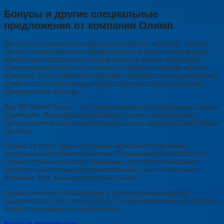
Бонусы и другие специальные
предложения от компании Олимп
Здесь bet выгодны благодаря разнообразию событий, а также
уровню предложенных коэффициентов. В рамках платформы
игрока ждет минимально низкий уровень маржи. Благодаря
этому конвертировать свои знания в прибыль гораздо легче и
выгоднее. Если сравнить котировки в конторе с конкурентами по
рынку, то показатели будут выше именно у представленного
букмекерского бренда.
Для БК Олимп бонус – это также возможность привлекать новую
аудиторию. Благодаря фрибетам и прочим специальным
предложениям легко конвертировать свои средства в достойную
прибыль.
Ставки на спорт здесь регулярно дополняются новыми
актуальными противостояниями. Пользователей обязательно
поразит глубина росписи. Например, в футболе внимание
уделяется как топовых противостояниям, так и локальным
встречам. Все данные доступны в лайве.
Приветственное предложение и прочие вознаграждения –
свидетельство того, что в конторе готовы заботиться об игроках с
первого мгновения сотрудничества.
Бонус за регистрацию