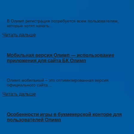
В Олимп регистрация потребуется всем пользователям,
которые хотят начать...
Читать дальше
Мобильная версия Олимп — использование
приложения для сайта БК Олимп
Олимп мобильный – это оптимизированная версия
официального сайта...
Читать дальше
Особенности игры в букмекерской конторе для
пользователей Олимп