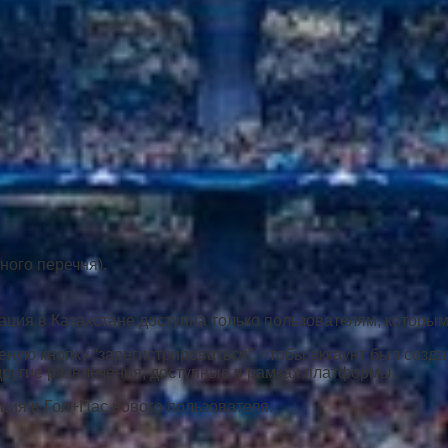
ного перечня).
ация в Казахстане доступна только пользователям, которым
ую кнопку “зарегистрироваться”, чтобы аккаунт был создан.
 другие развлечения, доступные в рамках платформы.
ация в Гол+Пас нового пользователя.