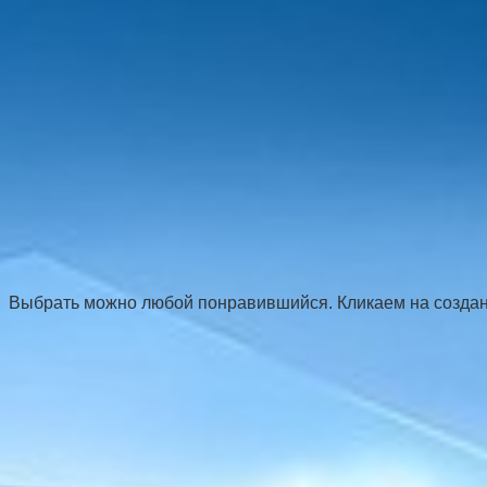
Выбрать можно любой понравившийся. Кликаем на создан