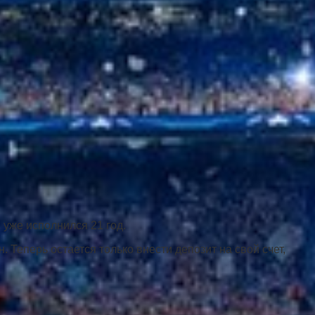
 уже исполнился 21 год.
 Теперь остается только внести депозит на свой счет,