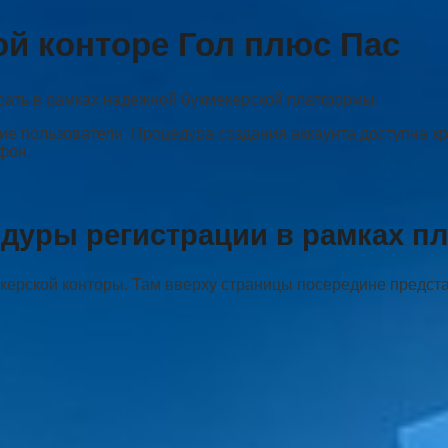
ой конторе Гол плюс Пас
играть в рамках надежной букмекерской платформы.
е пользователи. Процедура создания аккаунта доступна кр
фон.
дуры регистрации в рамках п
ерской конторы. Там вверху страницы посередине предста