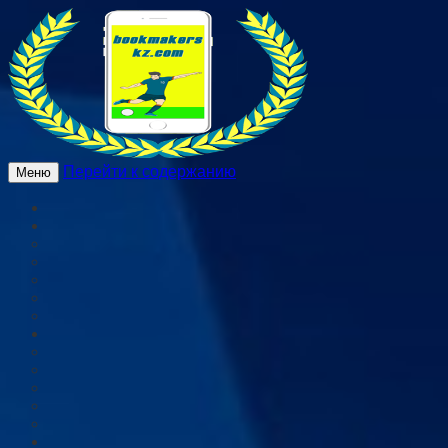
Перейти к содержанию
Меню
bookmakers-kz.com