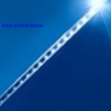
Бонус за регистрацию