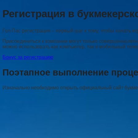
Регистрация в букмекерск
Гол Пас регистрация – первый шаг к тому, чтобы начать 
Присоединиться к компании могут только совершеннолетни
можно использовать как компьютер, так и мобильный теле
Бонус за регистрацию
Поэтапное выполнение проце
Изначально необходимо открыть официальный сайт букмек