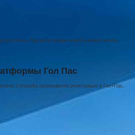
углосуточно. При регистрации новой учетной записи
латформы Гол Пас
влено 2 способа прохождения регистрации в Гол+Пас.