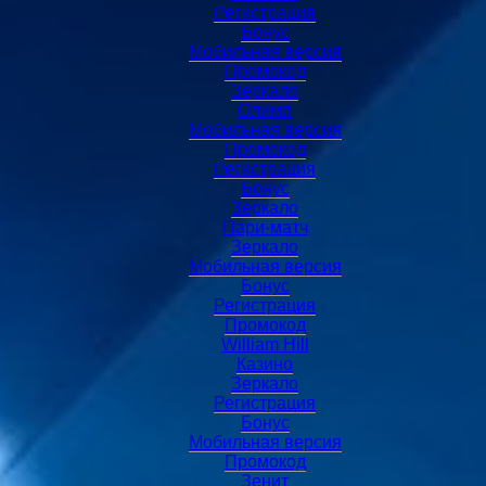
Регистрация
Бонус
Мобильная версия
Промокод
Зеркало
Олимп
Мобильная версия
Промокод
Регистрация
Бонус
Зеркало
Пари-матч
Зеркало
Мобильная версия
Бонус
Регистрация
Промокод
William Hill
Казино
Зеркало
Регистрация
Бонус
Мобильная версия
Промокод
Зенит