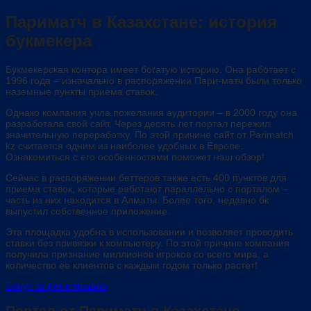
Париматч в Казахстане: история
букмекера
Букмекерская контора имеет богатую историю. Она работает с
1996 года – изначально в распоряжении Пари-матч были только
наземные пункты приема ставок.
Однако компания учла пожелания аудитории – в 2000 году она
разработала свой сайт. Через десять лет портал пережил
значительную переработку. По этой причине сайт от Parimatch
kz считается одним из наиболее удобных в Европе.
Ознакомиться с его особенностями поможет наш обзор!
Сейчас в распоряжении беттеров также есть 400 пунктов для
приема ставок, которые работают параллельно с порталом –
часть из них находится в Алматы. Более того, недавно бк
выпустил собственное приложение.
Эта площадка удобна в использовании и позволяет проводить
ставки без привязки к компьютеру. По этой причине компания
получила признание миллионов игроков со всего мира, а
количество ее клиентов с каждым годом только растет!
Бонус за регистрацию
Портал от Париматч в Казахстане –