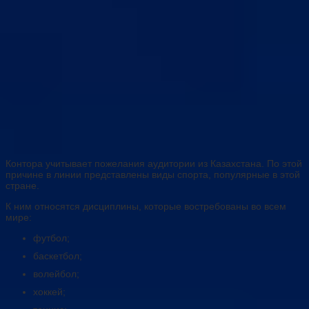
Контора учитывает пожелания аудитории из Казахстана. По этой
причине в линии представлены виды спорта, популярные в этой
стране.
К ним относятся дисциплины, которые востребованы во всем
мире:
футбол;
баскетбол;
волейбол;
хоккей;