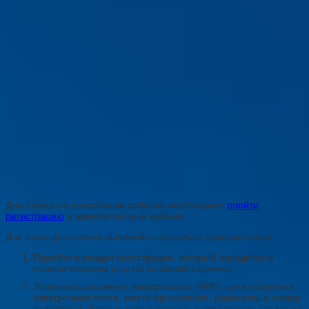
Для ставок на спортивные события необходимо
пройти
регистрацию
и завести личный кабинет.
Для этого достаточно выполнить несколько простых шагов:
Перейти в раздел регистрации, который находится в
правом верхнем углу на основной странице.
Заполнить основную информацию (ФИО, дата рождения,
электронная почта, место проживания, реквизиты и номер
телефона). Данные нужно вводить внимательно, так как их