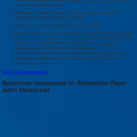
нельзя отредактировать.
Придумать логин и пароль, которые сохраняются и
используются для входа в аккаунт.
Пополнить счет на удобную беттеру сумму.
Важно помнить о том, что вывести средства можно только
на тот счет, с которого они были внесены. Это требование
вызвано соображениями безопасности и защищает
пользователей от действий мошенников.
После этого можно получить приветственный бонус (он
приходит автоматически) и переходить к ставкам на
спортивные события!
Бонус за регистрацию
Бонусная программа от букмекера Пари-
матч Казахстан