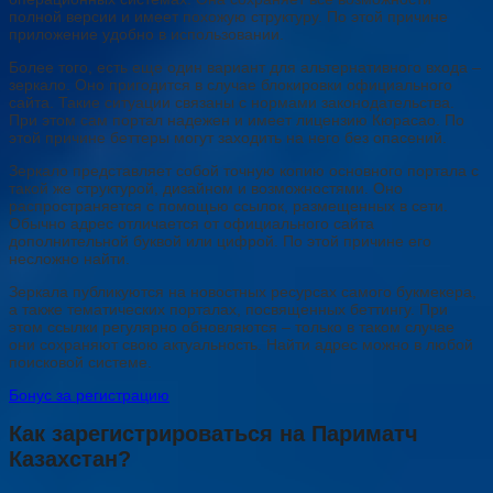
полной версии и имеет похожую структуру. По этой причине
приложение удобно в использовании.
Более того, есть еще один вариант для альтернативного входа –
зеркало. Оно пригодится в случае блокировки официального
сайта. Такие ситуации связаны с нормами законодательства.
При этом сам портал надежен и имеет лицензию Кюрасао. По
этой причине беттеры могут заходить на него без опасений.
Зеркало представляет собой точную копию основного портала с
такой же структурой, дизайном и возможностями. Оно
распространяется с помощью ссылок, размещенных в сети.
Обычно адрес отличается от официального сайта
дополнительной буквой или цифрой. По этой причине его
несложно найти.
Зеркала публикуются на новостных ресурсах самого букмекера,
а также тематических порталах, посвященных беттингу. При
этом ссылки регулярно обновляются – только в таком случае
они сохраняют свою актуальность. Найти адрес можно в любой
поисковой системе.
Бонус за регистрацию
Как зарегистрироваться на Париматч
Казахстан?