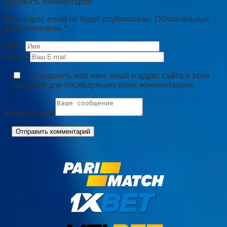
Добавить комментарий
Ваш адрес email не будет опубликован.
Обязательные
поля помечены
*
Имя
*
Email
*
Сохранить моё имя, email и адрес сайта в этом
браузере для последующих моих комментариев.
Комментарий