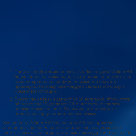
Пройти верификацию аккаунта, чтобы получить William Hill
бонус. Конечно, можно сделать это позже, но помните, что
вывести средства с профиля невозможно без этой
процедуры. Поэтому рекомендуем сделать это сразу в
момент регистрации.
Внести свой первый депозит от 10 долларов. Чтобы стать
обладателем 25 долларов США, достаточно сделать
первую ставку на спорт. Это значит, что игрок может
полностью вернуть поставленную сумму.
Как правило, William Hill бездепозитный бонус приходит в
течение двух часов. Если этого не произошло за указанное
время, свяжитесь с представителями техподдержки. Если за 48