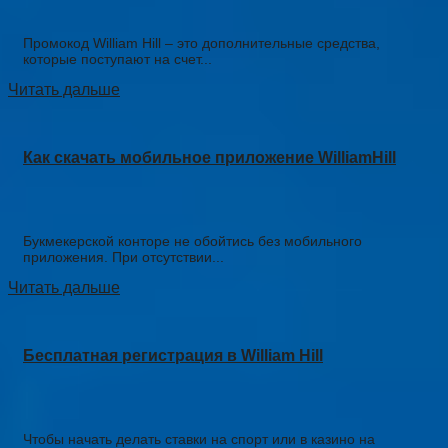
Промокод William Hill – это дополнительные средства,
которые поступают на счет...
Читать дальше
Как скачать мобильное приложение WilliamHill
Букмекерской конторе не обойтись без мобильного
приложения. При отсутствии...
Читать дальше
Бесплатная регистрация в William Hill
Чтобы начать делать ставки на спорт или в казино на