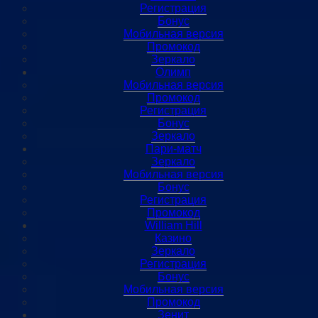
Регистрация
Бонус
Мобильная версия
Промокод
Зеркало
Олимп
Мобильная версия
Промокод
Регистрация
Бонус
Зеркало
Пари-матч
Зеркало
Мобильная версия
Бонус
Регистрация
Промокод
William Hill
Казино
Зеркало
Регистрация
Бонус
Мобильная версия
Промокод
Зенит