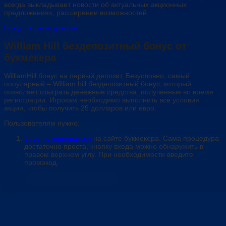
всегда выкладывает новости об актуальных акционных
предложениях, расширении возможностей.
Бонус за регистрацию
William Hill бездепозитный бонус от
букмекера
WilliamHill бонус на первый депозит. Безусловно, самый
популярный – William hill бездепозитный бонус, который
позволяет отыграть денежные средства, полученные во время
регистрации. Игрокам необходимо выполнить все условия
акции, чтобы получить 25 долларов или евро.
Пользователям нужно:
Зарегистрироваться
на сайте букмекера. Сама процедура
достаточно проста, кнопку входа можно обнаружить в
правом верхнем углу. При необходимости введите
промокод.