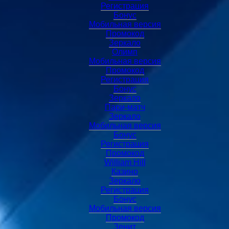
Регистрация
Бонус
Мобильная версия
Промокод
Зеркало
Олимп
Мобильная версия
Промокод
Регистрация
Бонус
Зеркало
Пари-матч
Зеркало
Мобильная версия
Бонус
Регистрация
Промокод
William Hill
Казино
Зеркало
Регистрация
Бонус
Мобильная версия
Промокод
Зенит