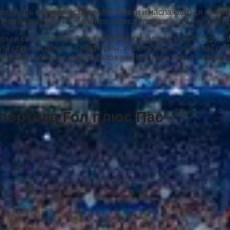
 получить возможность делать ставки и наслаждаться проч
но популярнее конкурентов. Здесь предлагают бонусы и пр
торы и скорость обработки информации, полноценного функ
ать ставки в рамках платформы. Использовать зеркало Гол
еживать разнообразие предложений, независимо от текуще
портала Гол плюс Пас