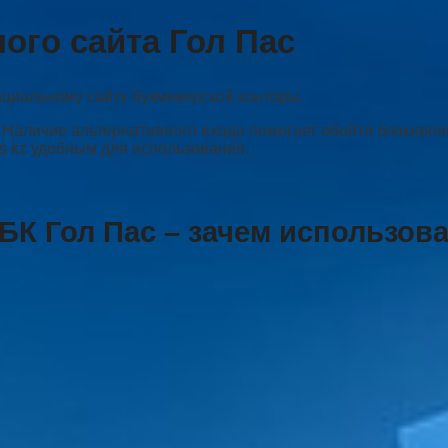
ого сайта Гол Пас
ициальному сайту букмекерской конторы.
Наличие альтернативного входа помогает обойти блокировк
s kz удобным для использования.
БК Гол Пас – зачем использов