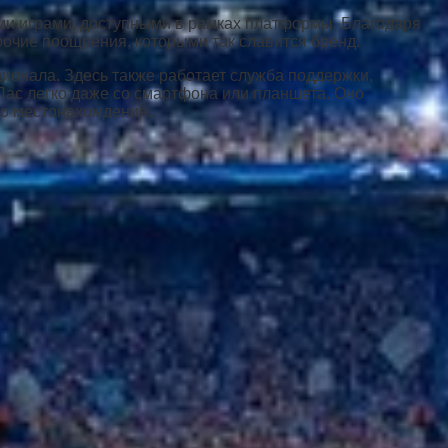
ими играми, доступными в рамках платформы. Благодаря
очие поощрения, которыми так славится бренд.
ционала. Здесь также работает служба поддержки,
 Пас легко даже со смартфона или планшета. Оно
го местонахождения.