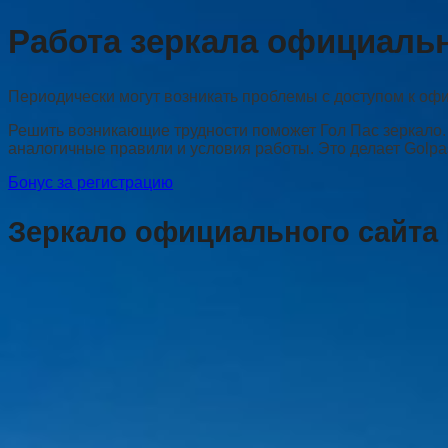
Работа зеркала официальн
Периодически могут возникать проблемы с доступом к оф
Решить возникающие трудности поможет Гол Пас зеркало. 
аналогичные правили и условия работы. Это делает Golpa
Бонус за регистрацию
Зеркало официального сайта 